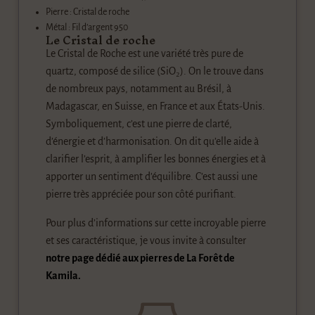
Pierre : Cristal de roche
Métal : Fil d’argent 950
Le Cristal de roche
Le
Cristal de Roche
est une variété très pure de
quartz
, composé de
silice
(SiO₂).
On le trouve dans
de nombreux pays, notamment au
Brésil
, à
Madagascar
, en
Suisse
, en
France
et aux
États-Unis
.
Symboliquement, c’est une pierre de
clarté
,
d’
énergie
et d’
harmonisation
.
On dit qu’elle aide à
clarifier l’esprit
, à amplifier les bonnes énergies et à
apporter un sentiment d’
équilibre
.
C’est aussi une
pierre très appréciée pour son côté
purifiant
.
Pour plus d’informations sur cette incroyable pierre
et ses caractéristique, je vous invite à consulter
notre page dédié aux pierres de La Forêt de
Kamila.