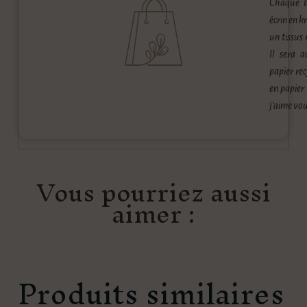
Chaque b
écrin en k
un tissus 
Il sera a
papier rec
en papier
j’aime vou
Vous pourriez aussi
aimer :
Produits similaires