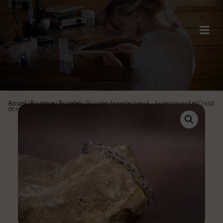
Accueil
/
Boutique
/
Bracelets
/ Bracelet de perles tressé – Argent massif et Cristal
de roche