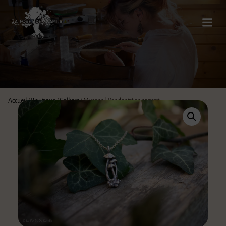
Accueil
/
Boutique
/
Colliers
/ Mycena | Pendentif en argent