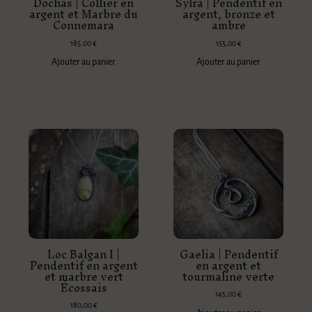
Dóchas | Collier en
Sylra | Pendentif en
argent et Marbre du
argent, bronze et
Connemara
ambre
185,00
€
155,00
€
Ajouter au panier
Ajouter au panier
Loc Balgan I |
Gaelia | Pendentif
Pendentif en argent
en argent et
et marbre vert
tourmaline verte
Écossais
145,00
€
180,00
€