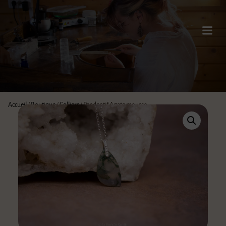
Accueil
/
Boutique
/
Colliers
/ Pendentif Agate mousse