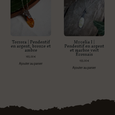
Torrora | Pendentif
Mycelia I |
en argent, bronze et
Pendentif en argent
ambre
et marbre vert
Écossais
165,00
€
155,00
€
Ajouter au panier
Ajouter au panier