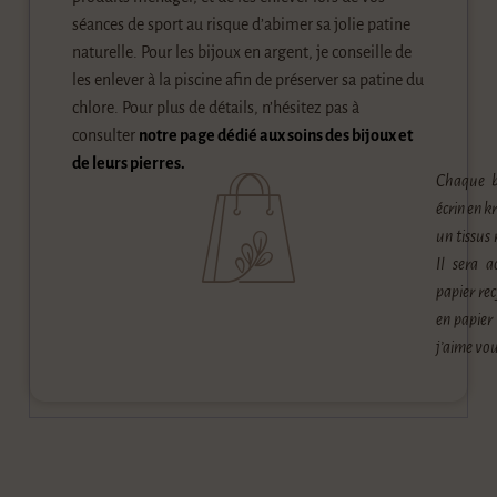
séances de sport au risque d’abimer sa jolie patine
naturelle. Pour les bijoux en argent, je conseille de
les enlever à la piscine afin de préserver sa patine du
chlore. Pour plus de détails, n’hésitez pas à
consulter
notre page dédié aux soins des bijoux et
de leurs pierres.
Chaque b
écrin en k
un tissus 
Il sera a
papier rec
en papier
j’aime vou