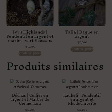
Ivy’s Highlands |
Talia | Bague en
Pendentif en argent et
argent
marbre vert Écossais
150,00
€
150,00
€
Ajouter au panier
Ajouter au panier
Produits similaires
Dóchas | Collier en
Ladheli | Pendentif
argent et Marbre du
en argent et
Connemara
Rhodochrosite
185,00
€
140,00
€