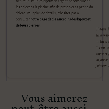
naturelle. Pour les bijoux en argent, je conseille de
les enlever à la piscine afin de préserver sa patine du
chlore. Pour plus de détails, n’hésitez pas à
consulter
notre page dédié aux soins des bijoux et
de leurs pierres.
Chaque b
écrin en k
un tissus 
Il sera a
papier rec
en papier
j’aime vou
Vous aimerez
peut-être aussi…