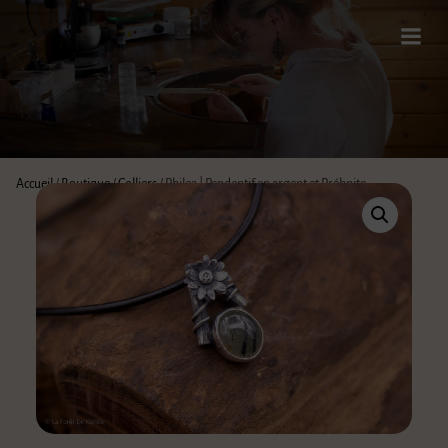
Accueil
/
Boutique
/
Colliers
/ Philea | Pendentif en argent et Préhnite