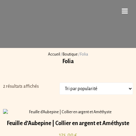
Aller
au
contenu
Accueil
/
Boutique
/
Folia
Folia
Trié
2 résultats affichés
par
popularité
Feuille d’Aubepine | Collier en argent et Améthyste
125,00
€