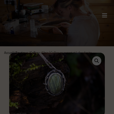
Accueil
/
Boutique
/
Colliers
/ Elnir | Collier en argent et Labradorite