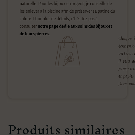
naturelle. Pour les bijoux en argent, je conseille de
les enlever à la piscine afin de préserver sa patine du
chlore. Pour plus de détails, n’hésitez pas à
consulter
notre page dédié aux soins des bijoux et
de leurs pierres.
Chaque b
écrin en k
un tissus 
Il sera a
papier rec
en papier
j’aime vou
Produits similaires